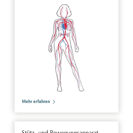
Mehr erfahren
Stütz- und Be­we­gungs­ap­pa­rat