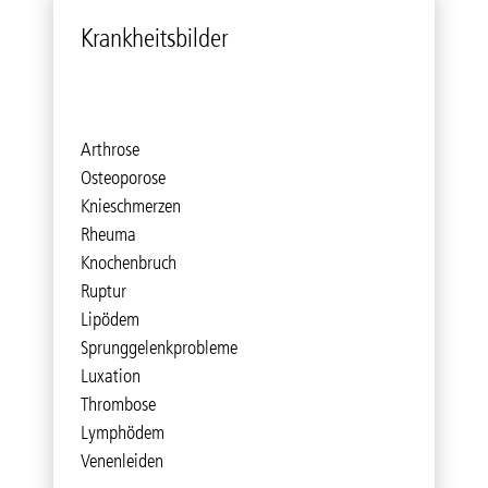
Krank­heits­bil­der
Arthrose
Osteoporose
Knieschmerzen
Rheuma
Knochenbruch
Ruptur
Lipödem
Sprunggelenkprobleme
Luxation
Thrombose
Lymphödem
Venenleiden