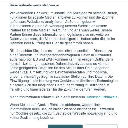
Diese Webseite verwendet Cookies
Wir verwenden Cookies, um Inhalte und Anzeigen zu personalisieren,
Funktionen für soziale Medien anbieten zu können und die Zugriffe
auf unsere Website zu analysieren. Außerdem geben wir
Informationen zu Ihrer Verwendung unserer Website an unsere
Partner für soziale Medien, Werbung und Analysen weiter. Unsere
Partner führen diese Informationen möglicherweise mit weiteren
Daten zusammen, die Sie ihnen bereitgestellt haben oder die sie im
Rahmen Ihrer Nutzung der Dienste gesammelt haben.
Bitte beachten Sie, dass es bei den nicht-essentiellen Diensten zu
einer Übermittlung ihrer personenbezogenen Daten in Drittländer
außerhalb von EU und EWR kommen kann. In einigen Drittländern
herrscht kein angemessenes Datenschutzniveau und es können
keine geeigneten Garantien für den Schutz Ihrer Daten gegeben
werden (z.B. Umsetzung von Betroffenenrechten und mögliche,
unverhältnismäßige Zugriffe staatlicher Stellen auf Ihre Daten). Die
Einwilligung in die Nutzung von Cookies und ähnlichen Technologien
einschließlich der möglichen Datenübermittlung in Drittländer ist
freiwillig und kann jederzeit für die Zukunft widerrufen werden.
Lastofa Forte
Mehr Informationen erhalten Sie hier in unserem
Datenschutzhinweis
.
Kompressionsstrümpfe bei
Wenn Sie unsere Cookie-Richtlinie ablehnen, werden Ihre
Informationen beim Besuch dieser Website nicht erfasst. Es werden
nur Cookies gesetzt, die zum Betrieb der Website notwendig sind und
keiner Zustimmung bedürfen.
Lipödem und Lymphödem