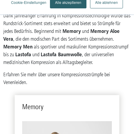
Cookie-Einstellungen
Alle akzeptieren
Alle ablehnen
Wir lüften das Geheimnis leichter Beine – Kompressionsstrümpfe.
Dank jahrelanger Erfahrung in Kompressionstechnologie wurde das
Rundstrick-Sortiment stets erweitert und bietet so Strümpfe für
Memory
Memory Aloe
jedes Bedürfnis. Beginnend mit
und
Vera
, die den modischen Part des Sortiments übernehmen.
Memory Men
als sportiver und maskuliner Kompressionsstrumpf
Lastofa
Lastofa Baumwolle
bis zu
und
, der universellen
medizinischen Kompression als Alltagsbegleiter.
Erfahren Sie mehr über unsere Kompressionsstrümpfe bei
Venenleiden.
Me­mo­ry