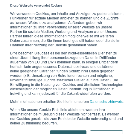
Diese Webseite verwendet Cookies
Wir verwenden Cookies, um Inhalte und Anzeigen zu personalisieren,
Funktionen für soziale Medien anbieten zu können und die Zugriffe
Home
Produkte
Kompressionsstrümpfe
Kompression bei Venenleiden
auf unsere Website zu analysieren. Außerdem geben wir
Informationen zu Ihrer Verwendung unserer Website an unsere
Partner für soziale Medien, Werbung und Analysen weiter. Unsere
Partner führen diese Informationen möglicherweise mit weiteren
Daten zusammen, die Sie ihnen bereitgestellt haben oder die sie im
Rahmen Ihrer Nutzung der Dienste gesammelt haben.
Bitte beachten Sie, dass es bei den nicht-essentiellen Diensten zu
einer Übermittlung ihrer personenbezogenen Daten in Drittländer
außerhalb von EU und EWR kommen kann. In einigen Drittländern
herrscht kein angemessenes Datenschutzniveau und es können
keine geeigneten Garantien für den Schutz Ihrer Daten gegeben
werden (z.B. Umsetzung von Betroffenenrechten und mögliche,
unverhältnismäßige Zugriffe staatlicher Stellen auf Ihre Daten). Die
Einwilligung in die Nutzung von Cookies und ähnlichen Technologien
einschließlich der möglichen Datenübermittlung in Drittländer ist
Kompression bei Venenleiden
freiwillig und kann jederzeit für die Zukunft widerrufen werden.
Mehr Informationen erhalten Sie hier in unserem
Datenschutzhinweis
.
Starke Venen dank starker Marken
Wenn Sie unsere Cookie-Richtlinie ablehnen, werden Ihre
Informationen beim Besuch dieser Website nicht erfasst. Es werden
nur Cookies gesetzt, die zum Betrieb der Website notwendig sind und
keiner Zustimmung bedürfen.