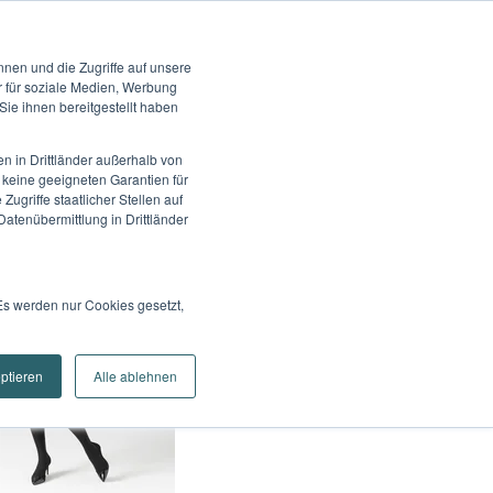
rvice
Karriere
Kontakt
Marken
nen und die Zugriffe auf unsere
te
Wissen
Unternehmen
Suche
r für soziale Medien, Werbung
ie ihnen bereitgestellt haben
n in Drittländer außerhalb von
keine geeigneten Garantien für
griffe staatlicher Stellen auf
atenübermittlung in Drittländer
Es werden nur Cookies gesetzt,
eptieren
Alle ablehnen