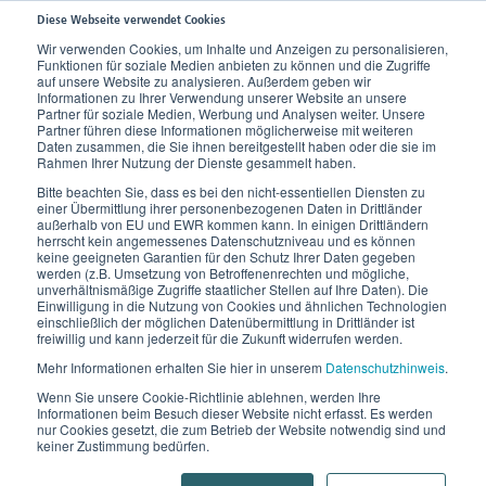
Diese Webseite verwendet Cookies
Wir verwenden Cookies, um Inhalte und Anzeigen zu personalisieren,
Funktionen für soziale Medien anbieten zu können und die Zugriffe
Home
Wissen
Unser Körper
Stütz- und Bewegungsapparat
auf unsere Website zu analysieren. Außerdem geben wir
Informationen zu Ihrer Verwendung unserer Website an unsere
Partner für soziale Medien, Werbung und Analysen weiter. Unsere
Partner führen diese Informationen möglicherweise mit weiteren
Daten zusammen, die Sie ihnen bereitgestellt haben oder die sie im
Rahmen Ihrer Nutzung der Dienste gesammelt haben.
Bitte beachten Sie, dass es bei den nicht-essentiellen Diensten zu
einer Übermittlung ihrer personenbezogenen Daten in Drittländer
außerhalb von EU und EWR kommen kann. In einigen Drittländern
herrscht kein angemessenes Datenschutzniveau und es können
keine geeigneten Garantien für den Schutz Ihrer Daten gegeben
werden (z.B. Umsetzung von Betroffenenrechten und mögliche,
unverhältnismäßige Zugriffe staatlicher Stellen auf Ihre Daten). Die
Einwilligung in die Nutzung von Cookies und ähnlichen Technologien
einschließlich der möglichen Datenübermittlung in Drittländer ist
Stütz- und Bewegungsapparat
freiwillig und kann jederzeit für die Zukunft widerrufen werden.
Mehr Informationen erhalten Sie hier in unserem
Datenschutzhinweis
.
Ein Zusammenspiel aus Sehnen, Muskeln
Wenn Sie unsere Cookie-Richtlinie ablehnen, werden Ihre
und Bändern
Informationen beim Besuch dieser Website nicht erfasst. Es werden
nur Cookies gesetzt, die zum Betrieb der Website notwendig sind und
keiner Zustimmung bedürfen.