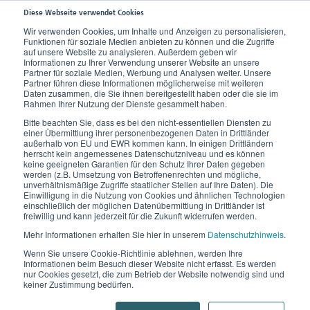
Diese Webseite verwendet Cookies
Wir verwenden Cookies, um Inhalte und Anzeigen zu personalisieren,
Funktionen für soziale Medien anbieten zu können und die Zugriffe
Home
Wissen
Unser Körper
Stütz- und Bewegungsapparat
Knochen
auf unsere Website zu analysieren. Außerdem geben wir
Informationen zu Ihrer Verwendung unserer Website an unsere
Partner für soziale Medien, Werbung und Analysen weiter. Unsere
Partner führen diese Informationen möglicherweise mit weiteren
Knochen
Daten zusammen, die Sie ihnen bereitgestellt haben oder die sie im
Rahmen Ihrer Nutzung der Dienste gesammelt haben.
Die Arbeit der Knochen.
Bitte beachten Sie, dass es bei den nicht-essentiellen Diensten zu
einer Übermittlung ihrer personenbezogenen Daten in Drittländer
außerhalb von EU und EWR kommen kann. In einigen Drittländern
Unser Skelett muss bei unterschiedlichsten Bewegungen
herrscht kein angemessenes Datenschutzniveau und es können
keine geeigneten Garantien für den Schutz Ihrer Daten gegeben
vielen Belastungen standhalten können. Der
werden (z.B. Umsetzung von Betroffenenrechten und mögliche,
Oberschenkelknochen als größter Knochen des
unverhältnismäßige Zugriffe staatlicher Stellen auf Ihre Daten). Die
Einwilligung in die Nutzung von Cookies und ähnlichen Technologien
menschlichen Körpers kann erstaunliche 1,5 Tonnen
einschließlich der möglichen Datenübermittlung in Drittländer ist
freiwillig und kann jederzeit für die Zukunft widerrufen werden.
tragen. Neben dieser Druckbelastung können unsere
Mehr Informationen erhalten Sie hier in unserem
Datenschutzhinweis
.
Knochen auch Zugkräfte und Biegungen abfangen.
Wenn Sie unsere Cookie-Richtlinie ablehnen, werden Ihre
Aufgrund ihrer einzigartigen Struktur und
Informationen beim Besuch dieser Website nicht erfasst. Es werden
nur Cookies gesetzt, die zum Betrieb der Website notwendig sind und
Zusammensetzung sind sie sehr stabil und gleichzeitig
keiner Zustimmung bedürfen.
äußerst elastisch.