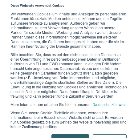
Diese Webseite verwendet Cookies
Wir verwenden Cookies, um Inhalte und Anzeigen zu personalisieren,
Funktionen für soziale Medien anbieten zu können und die Zugriffe
Home
Anwendungsgebiete
Schwangerschaft
auf unsere Website zu analysieren. Außerdem geben wir
Informationen zu Ihrer Verwendung unserer Website an unsere
Partner für soziale Medien, Werbung und Analysen weiter. Unsere
Partner führen diese Informationen möglicherweise mit weiteren
Daten zusammen, die Sie ihnen bereitgestellt haben oder die sie im
Rahmen Ihrer Nutzung der Dienste gesammelt haben.
Bitte beachten Sie, dass es bei den nicht-essentiellen Diensten zu
einer Übermittlung ihrer personenbezogenen Daten in Drittländer
außerhalb von EU und EWR kommen kann. In einigen Drittländern
herrscht kein angemessenes Datenschutzniveau und es können
keine geeigneten Garantien für den Schutz Ihrer Daten gegeben
werden (z.B. Umsetzung von Betroffenenrechten und mögliche,
unverhältnismäßige Zugriffe staatlicher Stellen auf Ihre Daten). Die
Einwilligung in die Nutzung von Cookies und ähnlichen Technologien
einschließlich der möglichen Datenübermittlung in Drittländer ist
Schwangerschaft
freiwillig und kann jederzeit für die Zukunft widerrufen werden.
Mehr Informationen erhalten Sie hier in unserem
Datenschutzhinweis
.
Wenn Sie unsere Cookie-Richtlinie ablehnen, werden Ihre
Informationen beim Besuch dieser Website nicht erfasst. Es werden
nur Cookies gesetzt, die zum Betrieb der Website notwendig sind und
keiner Zustimmung bedürfen.