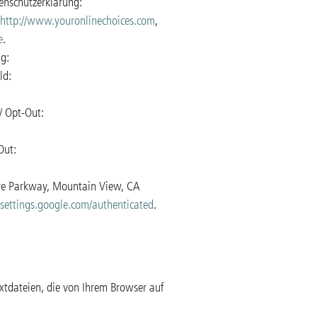
enschutzerklärung:
http://www.youronlinechoices.com
,
e
.
ung:
ld:
/ Opt-Out:
Out:
tre Parkway, Mountain View, CA
ssettings.google.com/authenticated
.
xtdateien, die von Ihrem Browser auf