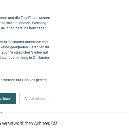
rvice
Karriere
Kontakt
Marken
nen und die Zugriffe auf unsere
te
Wissen
Unternehmen
Suche
r für soziale Medien, Werbung
ie ihnen bereitgestellt haben
n in Drittländer außerhalb von
keine geeigneten Garantien für
griffe staatlicher Stellen auf
atenübermittlung in Drittländer
Es werden nur Cookies gesetzt,
men und unseren Produkten.
eptieren
Alle ablehnen
wir stets bemüht in
n.
 verantwortlichen Anbieter, Ofa