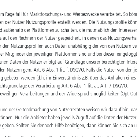
im Regelfall für Marktforschungs- und Werbezwecke verarbeitet. So kö
en der Nutzer Nutzungsprofile erstellt werden. Die Nutzungsprofile k
 außerhalb der Plattformen zu schalten, die mutmaßlich den Interessen
 auf den Rechnern der Nutzer gespeichert, in denen das Nutzungsverhal
in den Nutzungsprofilen auch Daten unabhängig der von den Nutzern v
 Mitglieder der jeweiligen Plattformen sind und bei diesen eingeloggt
en Daten der Nutzer erfolgt auf Grundlage unserer berechtigten Intere
n Nutzern gem. Art. 6 Abs. 1 lit. f. DSGVO. Falls die Nutzer von den j
ng gebeten werden (d.h. ihr Einverständnis z.B. über das Anhaken eines
Rechtsgrundlage der Verarbeitung Art. 6 Abs. 1 lit. a., Art. 7 DSGVO.
r jeweiligen Verarbeitungen und der Widerspruchsmöglichkeiten (Opt-Ou
und der Geltendmachung von Nutzerrechten weisen wir darauf hin, dass
nnen. Nur die Anbieter haben jeweils Zugriff auf die Daten der Nutze
geben. Sollten Sie dennoch Hilfe benötigen, dann können Sie sich an 