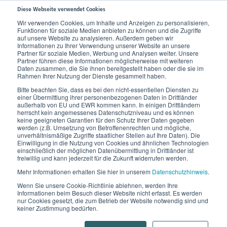
Diese Webseite verwendet Cookies
Wir verwenden Cookies, um Inhalte und Anzeigen zu personalisieren,
Funktionen für soziale Medien anbieten zu können und die Zugriffe
auf unsere Website zu analysieren. Außerdem geben wir
Rathgeber
Informationen zu Ihrer Verwendung unserer Website an unsere
Partner für soziale Medien, Werbung und Analysen weiter. Unsere
Partner führen diese Informationen möglicherweise mit weiteren
Die Unterstützung für vitale
Daten zusammen, die Sie ihnen bereitgestellt haben oder die sie im
Rahmen Ihrer Nutzung der Dienste gesammelt haben.
Füße
Bitte beachten Sie, dass es bei den nicht-essentiellen Diensten zu
einer Übermittlung ihrer personenbezogenen Daten in Drittländer
außerhalb von EU und EWR kommen kann. In einigen Drittländern
herrscht kein angemessenes Datenschutzniveau und es können
keine geeigneten Garantien für den Schutz Ihrer Daten gegeben
werden (z.B. Umsetzung von Betroffenenrechten und mögliche,
Rathgeber steht seit jeher für "orthopädische Fußmittel"
unverhältnismäßige Zugriffe staatlicher Stellen auf Ihre Daten). Die
Einwilligung in die Nutzung von Cookies und ähnlichen Technologien
und kann auf eine langjährige Erfahrung und Tradition
einschließlich der möglichen Datenübermittlung in Drittländer ist
bauen. 1925 wurde Rathgeber von Karl Rathgeber in
freiwillig und kann jederzeit für die Zukunft widerrufen werden.
Heilbronn gegründet.
Mehr Informationen erhalten Sie hier in unserem
Datenschutzhinweis
.
Wenn Sie unsere Cookie-Richtlinie ablehnen, werden Ihre
In den Neunzigerjahren wurde Rathgeber eine Marke
Informationen beim Besuch dieser Website nicht erfasst. Es werden
nur Cookies gesetzt, die zum Betrieb der Website notwendig sind und
von Ofa und bietet heute alles für vitale Füße. Ob zur
keiner Zustimmung bedürfen.
Vorbeugung oder zur Entlastung beanspruchter Füße ­ –