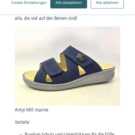
das vielfältige Rathgeber Sortiment schützt und
Cookie-Einstellungen
Alle akzeptieren
Alle ablehnen
unterstützt Sie von den Zehen bis zur Ferse. Ideal für
alle, die viel auf den Beinen sind!
Antje Mill marine
Vorteile
Rundum-Schutz und Unterstützung für die Füße