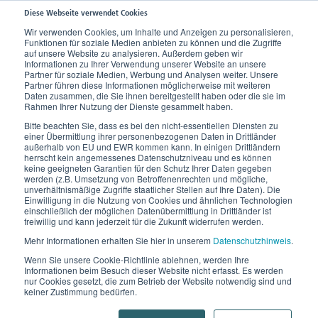
Diese Webseite verwendet Cookies
Wir verwenden Cookies, um Inhalte und Anzeigen zu personalisieren,
Funktionen für soziale Medien anbieten zu können und die Zugriffe
Home
Wissen
Therapie
Lasertherapie
auf unsere Website zu analysieren. Außerdem geben wir
Informationen zu Ihrer Verwendung unserer Website an unsere
Partner für soziale Medien, Werbung und Analysen weiter. Unsere
Partner führen diese Informationen möglicherweise mit weiteren
Lasertherapie bei
Daten zusammen, die Sie ihnen bereitgestellt haben oder die sie im
Rahmen Ihrer Nutzung der Dienste gesammelt haben.
Krampfadern
Bitte beachten Sie, dass es bei den nicht-essentiellen Diensten zu
einer Übermittlung ihrer personenbezogenen Daten in Drittländer
außerhalb von EU und EWR kommen kann. In einigen Drittländern
Alternative Verfahren
herrscht kein angemessenes Datenschutzniveau und es können
keine geeigneten Garantien für den Schutz Ihrer Daten gegeben
werden (z.B. Umsetzung von Betroffenenrechten und mögliche,
Die Lasertherapie zählt wie auch die
unverhältnismäßige Zugriffe staatlicher Stellen auf Ihre Daten). Die
Radiofrequenztherapie zu den endovenös thermischen
Einwilligung in die Nutzung von Cookies und ähnlichen Technologien
einschließlich der möglichen Datenübermittlung in Drittländer ist
Verfahren der Krampfaderntherapie. Hierbei wird der
freiwillig und kann jederzeit für die Zukunft widerrufen werden.
kranke Venenabschnitt mit Hilfe von Hitze verschlossen
Mehr Informationen erhalten Sie hier in unserem
Datenschutzhinweis
.
und damit ausgeschalten. Die verödete Vene verbleibt
Wenn Sie unsere Cookie-Richtlinie ablehnen, werden Ihre
Informationen beim Besuch dieser Website nicht erfasst. Es werden
jedoch im Körper und wird dann nach und nach
nur Cookies gesetzt, die zum Betrieb der Website notwendig sind und
abgebaut.
keiner Zustimmung bedürfen.