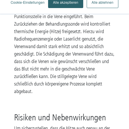
Bei diesem minimal-invasiven Verfahren wird zunächst
Cookie-Einstellungen
Alle akzeptieren
Alle ablehnen
unter örtlicher Betäubung eine Sonde über eine kleine
Punktionsstelle in die Vene eingeführt. Beim
Zurückziehen der Behandlungssonde wird kontrolliert
thermische Energie (Hitze) freigesetzt. Hierzu wird
Radiofrequenzenergie oder Laserlicht genutzt, die
Venenwand damit stark erhitzt und so absichtlich
geschädigt. Die Schädigung der Venenwand führt dazu,
dass sich die Venen wie gewünscht verschließen und
das Blut nicht mehr in die geschwächte Vene
zurückfließen kann. Die stillgelegte Vene wird
schließlich durch körpereigene Prozesse komplett
abgebaut.
Risiken und Nebenwirkungen
Um sicherzustellen, dass die Hitze auch genau an der