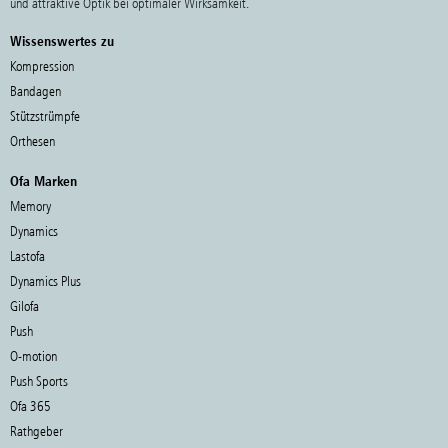
und attraktive Optik bei optimaler Wirksamkeit.
Wissenswertes zu
Kompression
Bandagen
Stützstrümpfe
Orthesen
Ofa Marken
Memory
Dynamics
Lastofa
Dynamics Plus
Gilofa
Push
O-motion
Push Sports
Ofa 365
Rathgeber