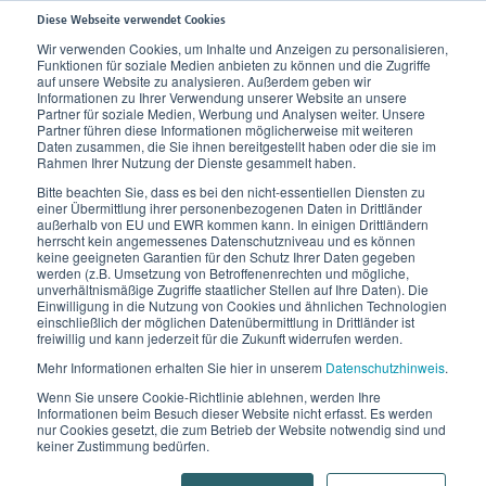
Diese Webseite verwendet Cookies
Wir verwenden Cookies, um Inhalte und Anzeigen zu personalisieren,
Funktionen für soziale Medien anbieten zu können und die Zugriffe
Home
Produkte
Bandagen, Orthesen und Therapieschuhe
Fuß
auf unsere Website zu analysieren. Außerdem geben wir
Informationen zu Ihrer Verwendung unserer Website an unsere
Dynamics Fersenkissen
Partner für soziale Medien, Werbung und Analysen weiter. Unsere
Partner führen diese Informationen möglicherweise mit weiteren
Daten zusammen, die Sie ihnen bereitgestellt haben oder die sie im
Rahmen Ihrer Nutzung der Dienste gesammelt haben.
Bitte beachten Sie, dass es bei den nicht-essentiellen Diensten zu
einer Übermittlung ihrer personenbezogenen Daten in Drittländer
außerhalb von EU und EWR kommen kann. In einigen Drittländern
herrscht kein angemessenes Datenschutzniveau und es können
keine geeigneten Garantien für den Schutz Ihrer Daten gegeben
werden (z.B. Umsetzung von Betroffenenrechten und mögliche,
unverhältnismäßige Zugriffe staatlicher Stellen auf Ihre Daten). Die
Einwilligung in die Nutzung von Cookies und ähnlichen Technologien
einschließlich der möglichen Datenübermittlung in Drittländer ist
freiwillig und kann jederzeit für die Zukunft widerrufen werden.
Mehr Informationen erhalten Sie hier in unserem
Datenschutzhinweis
.
Wenn Sie unsere Cookie-Richtlinie ablehnen, werden Ihre
Informationen beim Besuch dieser Website nicht erfasst. Es werden
nur Cookies gesetzt, die zum Betrieb der Website notwendig sind und
keiner Zustimmung bedürfen.