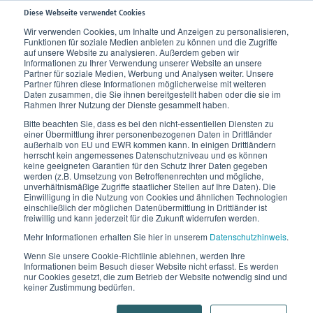
Diese Webseite verwendet Cookies
Wir verwenden Cookies, um Inhalte und Anzeigen zu personalisieren,
Funktionen für soziale Medien anbieten zu können und die Zugriffe
Home
Produkte
Bandagen, Orthesen und Therapieschuhe
Knie
auf unsere Website zu analysieren. Außerdem geben wir
Informationen zu Ihrer Verwendung unserer Website an unsere
Dynamics Knielagerungsschiene 0°/20°
Partner für soziale Medien, Werbung und Analysen weiter. Unsere
Partner führen diese Informationen möglicherweise mit weiteren
Daten zusammen, die Sie ihnen bereitgestellt haben oder die sie im
Rahmen Ihrer Nutzung der Dienste gesammelt haben.
Bitte beachten Sie, dass es bei den nicht-essentiellen Diensten zu
einer Übermittlung ihrer personenbezogenen Daten in Drittländer
außerhalb von EU und EWR kommen kann. In einigen Drittländern
herrscht kein angemessenes Datenschutzniveau und es können
keine geeigneten Garantien für den Schutz Ihrer Daten gegeben
werden (z.B. Umsetzung von Betroffenenrechten und mögliche,
unverhältnismäßige Zugriffe staatlicher Stellen auf Ihre Daten). Die
Einwilligung in die Nutzung von Cookies und ähnlichen Technologien
einschließlich der möglichen Datenübermittlung in Drittländer ist
freiwillig und kann jederzeit für die Zukunft widerrufen werden.
Mehr Informationen erhalten Sie hier in unserem
Datenschutzhinweis
.
Wenn Sie unsere Cookie-Richtlinie ablehnen, werden Ihre
Informationen beim Besuch dieser Website nicht erfasst. Es werden
nur Cookies gesetzt, die zum Betrieb der Website notwendig sind und
keiner Zustimmung bedürfen.