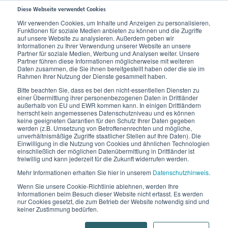
Diese Webseite verwendet Cookies
Wir verwenden Cookies, um Inhalte und Anzeigen zu personalisieren,
Funktionen für soziale Medien anbieten zu können und die Zugriffe
Home
Produkte
Bandagen, Orthesen und Therapieschuhe
Knie
auf unsere Website zu analysieren. Außerdem geben wir
Informationen zu Ihrer Verwendung unserer Website an unsere
Dynamics Kniebandage
Partner für soziale Medien, Werbung und Analysen weiter. Unsere
Partner führen diese Informationen möglicherweise mit weiteren
Daten zusammen, die Sie ihnen bereitgestellt haben oder die sie im
Rahmen Ihrer Nutzung der Dienste gesammelt haben.
Bitte beachten Sie, dass es bei den nicht-essentiellen Diensten zu
einer Übermittlung ihrer personenbezogenen Daten in Drittländer
außerhalb von EU und EWR kommen kann. In einigen Drittländern
herrscht kein angemessenes Datenschutzniveau und es können
keine geeigneten Garantien für den Schutz Ihrer Daten gegeben
werden (z.B. Umsetzung von Betroffenenrechten und mögliche,
unverhältnismäßige Zugriffe staatlicher Stellen auf Ihre Daten). Die
Einwilligung in die Nutzung von Cookies und ähnlichen Technologien
einschließlich der möglichen Datenübermittlung in Drittländer ist
freiwillig und kann jederzeit für die Zukunft widerrufen werden.
Mehr Informationen erhalten Sie hier in unserem
Datenschutzhinweis
.
Wenn Sie unsere Cookie-Richtlinie ablehnen, werden Ihre
Informationen beim Besuch dieser Website nicht erfasst. Es werden
nur Cookies gesetzt, die zum Betrieb der Website notwendig sind und
keiner Zustimmung bedürfen.