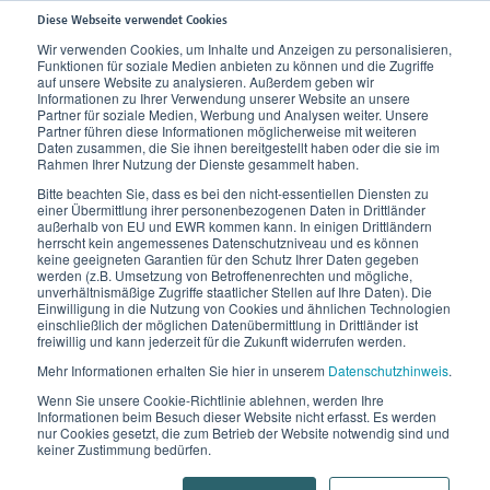
Diese Webseite verwendet Cookies
Wir verwenden Cookies, um Inhalte und Anzeigen zu personalisieren,
Funktionen für soziale Medien anbieten zu können und die Zugriffe
Home
Produkte
Kompressionsstrümpfe
auf unsere Website zu analysieren. Außerdem geben wir
Informationen zu Ihrer Verwendung unserer Website an unsere
Partner für soziale Medien, Werbung und Analysen weiter. Unsere
Partner führen diese Informationen möglicherweise mit weiteren
Unterschied zwischen
Daten zusammen, die Sie ihnen bereitgestellt haben oder die sie im
Rahmen Ihrer Nutzung der Dienste gesammelt haben.
Kompression und Stütz?
Bitte beachten Sie, dass es bei den nicht-essentiellen Diensten zu
einer Übermittlung ihrer personenbezogenen Daten in Drittländer
außerhalb von EU und EWR kommen kann. In einigen Drittländern
Medizinische Kompressionsstrümpfe sind keine
herrscht kein angemessenes Datenschutzniveau und es können
Stützstrümpfe. Worin die Unterschiede bestehen und
keine geeigneten Garantien für den Schutz Ihrer Daten gegeben
werden (z.B. Umsetzung von Betroffenenrechten und mögliche,
wann Anti-Thrombosestrümpfe zum Einsatz kommen.
unverhältnismäßige Zugriffe staatlicher Stellen auf Ihre Daten). Die
Einwilligung in die Nutzung von Cookies und ähnlichen Technologien
einschließlich der möglichen Datenübermittlung in Drittländer ist
freiwillig und kann jederzeit für die Zukunft widerrufen werden.
Kompressionsstrümpfe.
Mehr Informationen erhalten Sie hier in unserem
Datenschutzhinweis
.
Wenn Sie unsere Cookie-Richtlinie ablehnen, werden Ihre
Die medizinischen Kompressionsstrümpfe werden in
Informationen beim Besuch dieser Website nicht erfasst. Es werden
nur Cookies gesetzt, die zum Betrieb der Website notwendig sind und
vier
einem standardisierten Verfahren in
keiner Zustimmung bedürfen.
verschiedenen Kompressionsklassen
hergestellt,