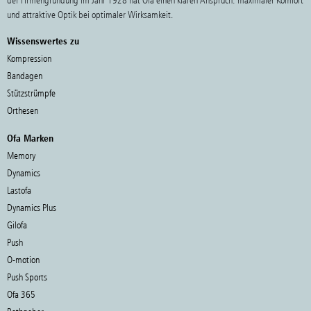
der Firmengründung im Jahr 1928 hat Ofa einen klaren Anspruch: maximaler Komfort
und attraktive Optik bei optimaler Wirksamkeit.
Wissenswertes zu
Kompression
Bandagen
Stützstrümpfe
Orthesen
Ofa Marken
Memory
Dynamics
Lastofa
Dynamics Plus
Gilofa
Push
O-motion
Push Sports
Ofa 365