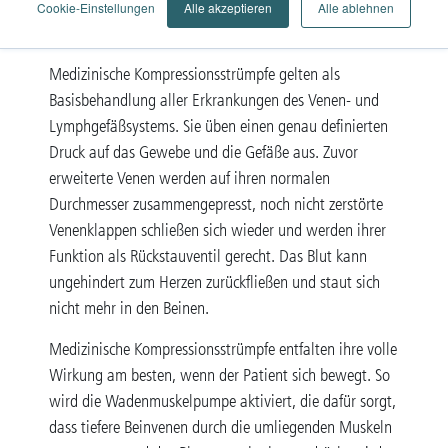
die sich durch den Druck am Bein in Ruhe voneinander
Cookie-Einstellungen
Alle akzeptieren
Alle ablehnen
unterscheiden.
Medizinische Kompressionsstrümpfe gelten als
Basisbehandlung aller Erkrankungen des Venen- und
Lymphgefäßsystems. Sie üben einen genau definierten
Druck auf das Gewebe und die Gefäße aus. Zuvor
erweiterte Venen werden auf ihren normalen
Durchmesser zusammengepresst, noch nicht zerstörte
Venenklappen schließen sich wieder und werden ihrer
Funktion als Rückstauventil gerecht. Das Blut kann
ungehindert zum Herzen zurückfließen und staut sich
nicht mehr in den Beinen.
Medizinische Kompressionsstrümpfe entfalten ihre volle
Wirkung am besten, wenn der Patient sich bewegt. So
wird die Wadenmuskelpumpe aktiviert, die dafür sorgt,
dass tiefere Beinvenen durch die umliegenden Muskeln