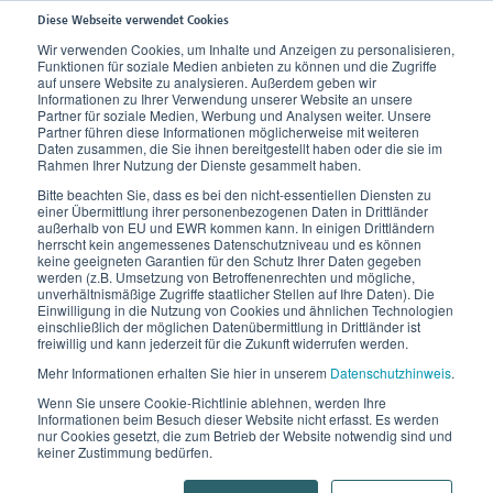
Diese Webseite verwendet Cookies
Wir verwenden Cookies, um Inhalte und Anzeigen zu personalisieren,
Funktionen für soziale Medien anbieten zu können und die Zugriffe
Home
Wissen
Krankheitsbilder
Patellaspitzensyndrom
auf unsere Website zu analysieren. Außerdem geben wir
Informationen zu Ihrer Verwendung unserer Website an unsere
Partner für soziale Medien, Werbung und Analysen weiter. Unsere
Partner führen diese Informationen möglicherweise mit weiteren
Patellaspitzensyndrom
Daten zusammen, die Sie ihnen bereitgestellt haben oder die sie im
Rahmen Ihrer Nutzung der Dienste gesammelt haben.
Entstehung
Hier erklären wir Ihnen die
, die
Bitte beachten Sie, dass es bei den nicht-essentiellen Diensten zu
einer Übermittlung ihrer personenbezogenen Daten in Drittländer
Ursachen
Symptome
, die
und die
außerhalb von EU und EWR kommen kann. In einigen Drittländern
Behandlungsmöglichkeiten
herrscht kein angemessenes Datenschutzniveau und es können
des
keine geeigneten Garantien für den Schutz Ihrer Daten gegeben
Patellapsitzensyndroms.
werden (z.B. Umsetzung von Betroffenenrechten und mögliche,
unverhältnismäßige Zugriffe staatlicher Stellen auf Ihre Daten). Die
Einwilligung in die Nutzung von Cookies und ähnlichen Technologien
einschließlich der möglichen Datenübermittlung in Drittländer ist
freiwillig und kann jederzeit für die Zukunft widerrufen werden.
Eine Hürde für die sportliche
Mehr Informationen erhalten Sie hier in unserem
Datenschutzhinweis
.
Beweglichkeit
Wenn Sie unsere Cookie-Richtlinie ablehnen, werden Ihre
Informationen beim Besuch dieser Website nicht erfasst. Es werden
nur Cookies gesetzt, die zum Betrieb der Website notwendig sind und
Für die Bewegung unverzichtbar, aber leider doch so
keiner Zustimmung bedürfen.
anfällig für Probleme: das Knie. Egal, ob im Alter oder