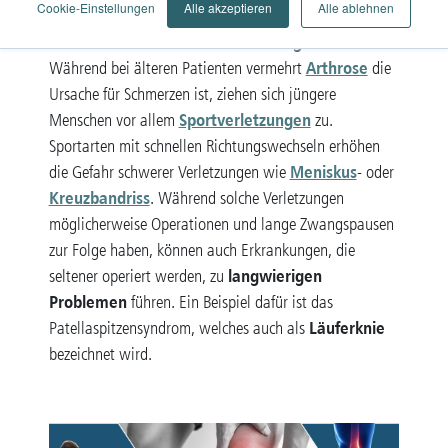
Cookie-Einstellungen
Alle akzeptieren
Alle ablehnen
als junger Sportler, viele Menschen haben
Beschwerden im Bereich des Kniegelenks
.
Arthrose
Während bei älteren Patienten vermehrt
die
Ursache für Schmerzen ist, ziehen sich jüngere
Sportverletzungen
Menschen vor allem
zu.
Sportarten mit schnellen Richtungswechseln erhöhen
Meniskus
die Gefahr schwerer Verletzungen wie
- oder
Kreuzbandriss
. Während solche Verletzungen
möglicherweise Operationen und lange Zwangspausen
zur Folge haben, können auch Erkrankungen, die
langwierigen
seltener operiert werden, zu
Problemen
führen. Ein Beispiel dafür ist das
Läuferknie
Patellaspitzensyndrom, welches auch als
bezeichnet wird.