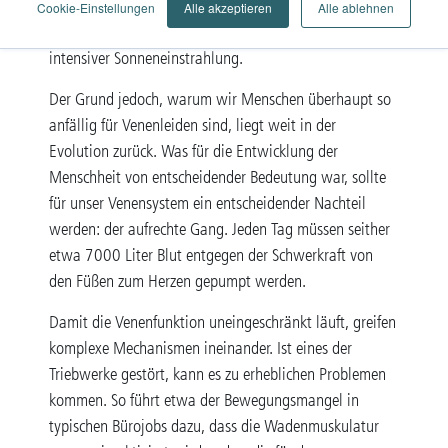
Wechseljahre) und Übergewicht bis hin zu beengender
Cookie-Einstellungen
Alle akzeptieren
Alle ablehnen
Kleidung, Alkohol, Rauchen, Bewegungsmangel oder
intensiver Sonneneinstrahlung.
Der Grund jedoch, warum wir Menschen überhaupt so
anfällig für Venenleiden sind, liegt weit in der
Evolution zurück. Was für die Entwicklung der
Menschheit von entscheidender Bedeutung war, sollte
für unser Venensystem ein entscheidender Nachteil
werden: der aufrechte Gang. Jeden Tag müssen seither
etwa 7000 Liter Blut entgegen der Schwerkraft von
den Füßen zum Herzen gepumpt werden.
Damit die Venenfunktion uneingeschränkt läuft, greifen
komplexe Mechanismen ineinander. Ist eines der
Triebwerke gestört, kann es zu erheblichen Problemen
kommen. So führt etwa der Bewegungsmangel in
typischen Bürojobs dazu, dass die Wadenmuskulatur