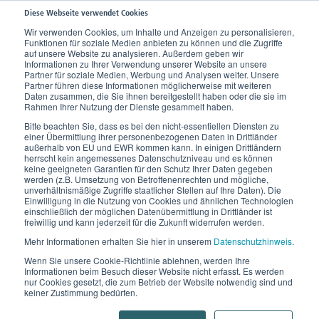
Diese Webseite verwendet Cookies
Wir verwenden Cookies, um Inhalte und Anzeigen zu personalisieren,
Funktionen für soziale Medien anbieten zu können und die Zugriffe
Home
Wissen
Krankheitsbilder
Venenleiden
auf unsere Website zu analysieren. Außerdem geben wir
Informationen zu Ihrer Verwendung unserer Website an unsere
Partner für soziale Medien, Werbung und Analysen weiter. Unsere
Partner führen diese Informationen möglicherweise mit weiteren
Venenleiden
Daten zusammen, die Sie ihnen bereitgestellt haben oder die sie im
Rahmen Ihrer Nutzung der Dienste gesammelt haben.
Entstehung,
Hier erklären wir Ihnen die
die
Bitte beachten Sie, dass es bei den nicht-essentiellen Diensten zu
einer Übermittlung ihrer personenbezogenen Daten in Drittländer
Ursachen
Symptome
Venenleiden
.
und die
von
außerhalb von EU und EWR kommen kann. In einigen Drittländern
herrscht kein angemessenes Datenschutzniveau und es können
keine geeigneten Garantien für den Schutz Ihrer Daten gegeben
werden (z.B. Umsetzung von Betroffenenrechten und mögliche,
unverhältnismäßige Zugriffe staatlicher Stellen auf Ihre Daten). Die
So entsteht ein Venenleiden.
Einwilligung in die Nutzung von Cookies und ähnlichen Technologien
einschließlich der möglichen Datenübermittlung in Drittländer ist
freiwillig und kann jederzeit für die Zukunft widerrufen werden.
Venenleiden sind eine Volkskrankheit. Die Ursachen für
Mehr Informationen erhalten Sie hier in unserem
Datenschutzhinweis
.
Erkrankungen der Venen sind vielfältig. Das Spektrum
Wenn Sie unsere Cookie-Richtlinie ablehnen, werden Ihre
reicht von vererbter oder altersbedingter
Informationen beim Besuch dieser Website nicht erfasst. Es werden
nur Cookies gesetzt, die zum Betrieb der Website notwendig sind und
Bindegewebsschwäche über Veränderungen im
keiner Zustimmung bedürfen.
Hormonhaushalt (z. B. Pille, Schwangerschaft,