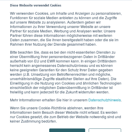
Diese Webseite verwendet Cookies
Wir verwenden Cookies, um Inhalte und Anzeigen zu personalisieren,
Funktionen für soziale Medien anbieten zu können und die Zugriffe
Home
Aktuelles
Neuigkeiten
auf unsere Website zu analysieren. Außerdem geben wir
Informationen zu Ihrer Verwendung unserer Website an unsere
Partner für soziale Medien, Werbung und Analysen weiter. Unsere
Gute Reise für Ihre Beine
Partner führen diese Informationen möglicherweise mit weiteren
Zurück
Daten zusammen, die Sie ihnen bereitgestellt haben oder die sie im
Rahmen Ihrer Nutzung der Dienste gesammelt haben.
22. Juni 2017
Bitte beachten Sie, dass es bei den nicht-essentiellen Diensten zu
einer Übermittlung ihrer personenbezogenen Daten in Drittländer
außerhalb von EU und EWR kommen kann. In einigen Drittländern
herrscht kein angemessenes Datenschutzniveau und es können
keine geeigneten Garantien für den Schutz Ihrer Daten gegeben
werden (z.B. Umsetzung von Betroffenenrechten und mögliche,
unverhältnismäßige Zugriffe staatlicher Stellen auf Ihre Daten). Die
Einwilligung in die Nutzung von Cookies und ähnlichen Technologien
einschließlich der möglichen Datenübermittlung in Drittländer ist
freiwillig und kann jederzeit für die Zukunft widerrufen werden.
Mehr Informationen erhalten Sie hier in unserem
Datenschutzhinweis
.
Wenn Sie unsere Cookie-Richtlinie ablehnen, werden Ihre
Informationen beim Besuch dieser Website nicht erfasst. Es werden
nur Cookies gesetzt, die zum Betrieb der Website notwendig sind und
keiner Zustimmung bedürfen.