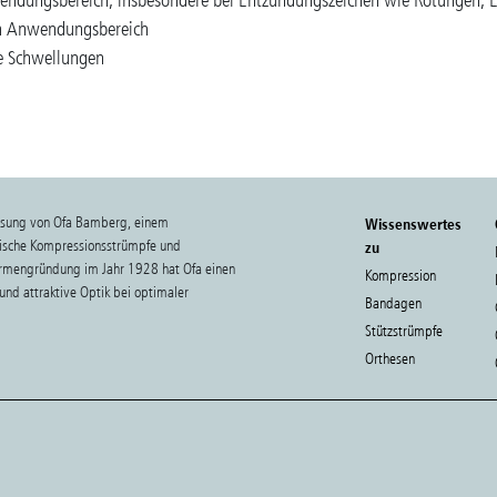
endungsbereich, insbesondere bei Entzündungszeichen wie Rötungen,
m Anwendungsbereich
e Schwellungen
ssung von Ofa Bamberg, einem
Wissenswertes
nische Kompressionsstrümpfe und
zu
Firmengründung im Jahr 1928 hat Ofa einen
Kompression
und attraktive Optik bei optimaler
Bandagen
Stützstrümpfe
Orthesen