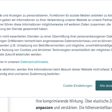
Händlerfinder
Se
e und Anzeigen zu personalisieren, Funktionen für soziale Medien anbieten zu kön
Home
Aktuelles
Produkte
Anwendungsgebie
 geben wir Informationen zu Ihrer Verwendung unserer Website an unsere Partne
ner führen diese Informationen möglicherweise mit weiteren Daten zusammen, die S
tzung der Dienste gesammelt haben.
Rücken
Dynamics LWS Bandage Flex
en nicht-essentiellen Diensten zu einer Übermittlung ihrer personenbezogenen Date
gen Drittländern herrscht kein angemessenes Datenschutzniveau und es können 
erden (z.B. Umsetzung von Betroffenenrechten und mögliche, unverhältnismäßige Zu
Rücken
die Nutzung von Cookies und ähnlichen Technologien einschließlich der möglichen D
ür die Zukunft widerrufen werden.
Dynamics LWS B
hier in unserem
Datenschutzhinweis
.
e ablehnen, werden Ihre Informationen beim Besuch dieser Website nicht erfasst. 
endig sind und keiner Zustimmung bedürfen.
Die vielseitige orthopädische Verso
Cookie-Einstellungen
Alle akz
stabilisiert
Die Dynamics LWS Bandage Flex
u
ihre komprimierende Wirkung. Über elastische Zu
anpassen
und verstärken. Die höhenverstellbare 