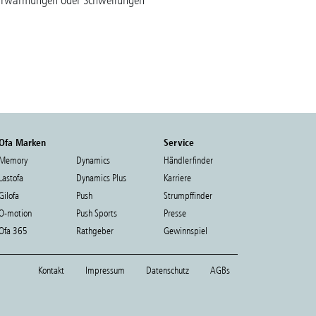
 Erwärmungen oder Schwellungen
Ofa Marken
Service
Memory
Dynamics
Händlerfinder
Lastofa
Dynamics Plus
Karriere
Gilofa
Push
Strumpffinder
O-motion
Push Sports
Presse
Ofa 365
Rathgeber
Gewinnspiel
Kontakt
Impressum
Datenschutz
AGBs