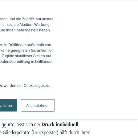
rvice
Karriere
Kontakt
Marken
nen und die Zugriffe auf unsere
te
Wissen
Unternehmen
Suche
r für soziale Medien, Werbung
ie ihnen bereitgestellt haben
n in Drittländer außerhalb von
keine geeigneten Garantien für
griffe staatlicher Stellen auf
atenübermittlung in Drittländer
andage Flex
Es werden nur Cookies gesetzt,
rgung
eptieren
Alle ablehnen
entlastet
Lendenwirbelbereich
nd
Ihren
durch
Druck individuell
ggurte lässt sich der
Gliederpelotte (Druckpolster) hilft durch ihren