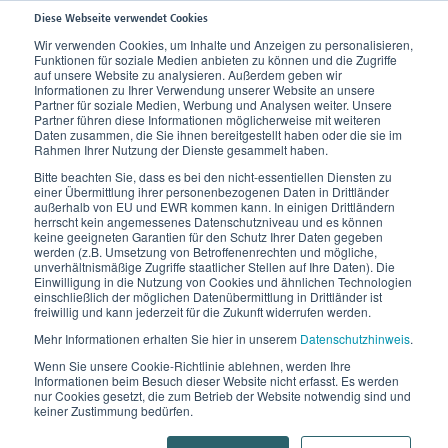
Diese Webseite verwendet Cookies
Wir verwenden Cookies, um Inhalte und Anzeigen zu personalisieren,
Funktionen für soziale Medien anbieten zu können und die Zugriffe
Home
Wissen
Unser Körper
Lymphsystem
Lymphknoten
auf unsere Website zu analysieren. Außerdem geben wir
Informationen zu Ihrer Verwendung unserer Website an unsere
Partner für soziale Medien, Werbung und Analysen weiter. Unsere
Lymphknoten
Partner führen diese Informationen möglicherweise mit weiteren
Daten zusammen, die Sie ihnen bereitgestellt haben oder die sie im
Rahmen Ihrer Nutzung der Dienste gesammelt haben.
Die Filterstationen unseres Körpers.
Bitte beachten Sie, dass es bei den nicht-essentiellen Diensten zu
einer Übermittlung ihrer personenbezogenen Daten in Drittländer
außerhalb von EU und EWR kommen kann. In einigen Drittländern
herrscht kein angemessenes Datenschutzniveau und es können
keine geeigneten Garantien für den Schutz Ihrer Daten gegeben
werden (z.B. Umsetzung von Betroffenenrechten und mögliche,
unverhältnismäßige Zugriffe staatlicher Stellen auf Ihre Daten). Die
Einwilligung in die Nutzung von Cookies und ähnlichen Technologien
einschließlich der möglichen Datenübermittlung in Drittländer ist
freiwillig und kann jederzeit für die Zukunft widerrufen werden.
Mehr Informationen erhalten Sie hier in unserem
Datenschutzhinweis
.
Wenn Sie unsere Cookie-Richtlinie ablehnen, werden Ihre
Informationen beim Besuch dieser Website nicht erfasst. Es werden
nur Cookies gesetzt, die zum Betrieb der Website notwendig sind und
keiner Zustimmung bedürfen.