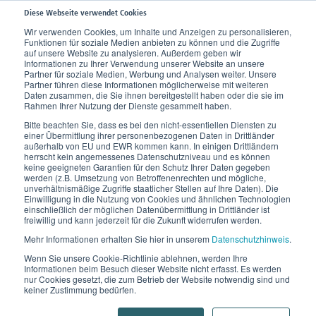
Diese Webseite verwendet Cookies
Wir verwenden Cookies, um Inhalte und Anzeigen zu personalisieren,
Funktionen für soziale Medien anbieten zu können und die Zugriffe
Home
Wissen
Therapie
Komplexe Physikalische Entstauungstherapie
auf unsere Website zu analysieren. Außerdem geben wir
Informationen zu Ihrer Verwendung unserer Website an unsere
Bestandteile des Selbstmanagements
Partner für soziale Medien, Werbung und Analysen weiter. Unsere
Partner führen diese Informationen möglicherweise mit weiteren
Daten zusammen, die Sie ihnen bereitgestellt haben oder die sie im
Selbstmanagement bei Lip-
Rahmen Ihrer Nutzung der Dienste gesammelt haben.
Bitte beachten Sie, dass es bei den nicht-essentiellen Diensten zu
und Lymphödem
einer Übermittlung ihrer personenbezogenen Daten in Drittländer
außerhalb von EU und EWR kommen kann. In einigen Drittländern
herrscht kein angemessenes Datenschutzniveau und es können
Was bedeutet Selbstmanagement bei Ödemen?
keine geeigneten Garantien für den Schutz Ihrer Daten gegeben
werden (z.B. Umsetzung von Betroffenenrechten und mögliche,
Ziele des Selbstmanagements
unverhältnismäßige Zugriffe staatlicher Stellen auf Ihre Daten). Die
Einwilligung in die Nutzung von Cookies und ähnlichen Technologien
Bestandteile des Selbstmanagements
einschließlich der möglichen Datenübermittlung in Drittländer ist
Wissen aneignen
freiwillig und kann jederzeit für die Zukunft widerrufen werden.
Selbstliebe
Mehr Informationen erhalten Sie hier in unserem
Datenschutzhinweis
.
Geeignete Kleidung zum Wohlfühlen
Wenn Sie unsere Cookie-Richtlinie ablehnen, werden Ihre
Informationen beim Besuch dieser Website nicht erfasst. Es werden
Organisierter Tagesablauf
nur Cookies gesetzt, die zum Betrieb der Website notwendig sind und
keiner Zustimmung bedürfen.
Sport und Bewegung bei Ödemen
Erholungspausen