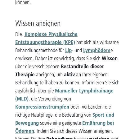
können.
Wissen aneignen
Komplexe Physikalische
Die
Entstauungstherapie (KPE)
hat sich als wirksame
Lip
Lymphödem
Behandlungsmethode für
- und
e
Wissen
erwiesen. Daher ist es wichtig, dass Sie sich
Bestandteile dieser
über die verschiedenen
Therapie
aktiv
aneignen, um
an Ihrer eigenen
Behandlung teilhaben zu können. Informieren Sie sich
Manueller Lymphdrainage
ausführlich über die
(MLD)
, die Verwendung von
Kompressionsstrümpfen
oder -verbänden, die
Sport und
richtige Hautpflege, die Bedeutung von
Bewegung
Ernährung bei
sowie eine geeignete
Ödemen
. Indem Sie sich dieses Wissen aneignen,
Behandlung
verstehen
können Sie Ihre
besser
und